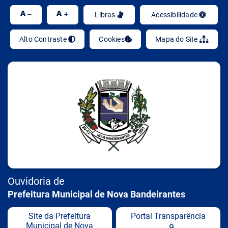
Seção de atalhos e links de acessibilidad
Ir
A
A
Libras
Acessibilidade
Alto Contraste
Cookies
Mapa do Site
Ouvidoria de
Prefeitura Municipal de Nova Bandeirantes
Site da Prefeitura
Portal Transparência
Municipal de Nova