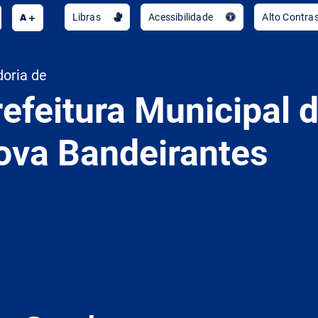
e
A
Libras
Acessibilidade
Alto Contra
doria de
efeitura Municipal 
ova Bandeirantes