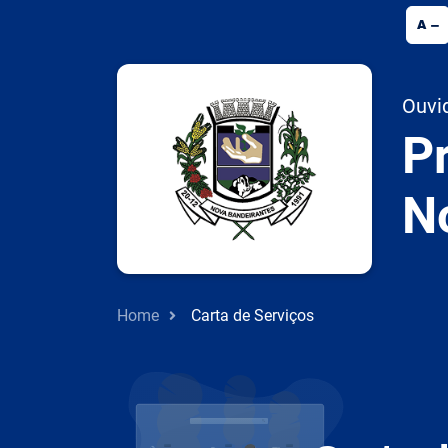
Seção de atalhos e links de acessibilidad
A
Ouvi
Pr
N
Home
Carta de Serviços